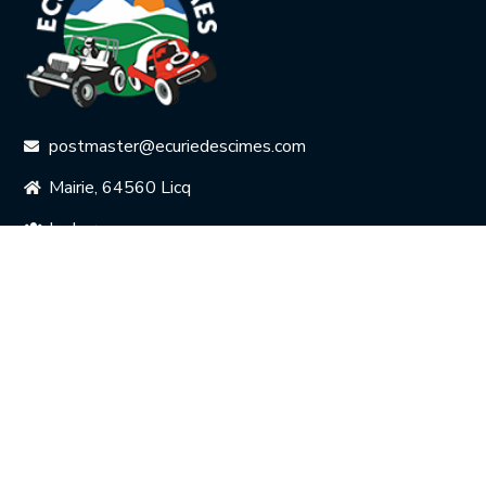
postmaster@ecuriedescimes.com
Mairie, 64560 Licq
Le bureau
Le Rallye
L'Historique