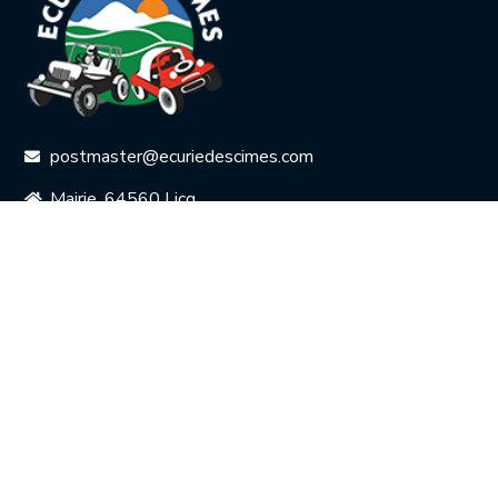
postmaster@ecuriedescimes.com
Mairie, 64560 Licq
Le bureau
Le Rallye
L'Historique