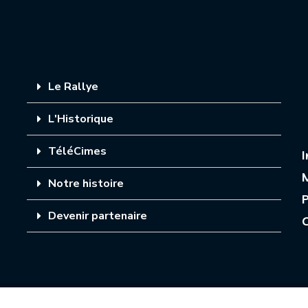
Le Rallye
L'Historique
TéléCimes
Notre histoire
P
Devenir partenaire
Tous droits réservés
© 2023 | Réalisation
Sarea Communicatio