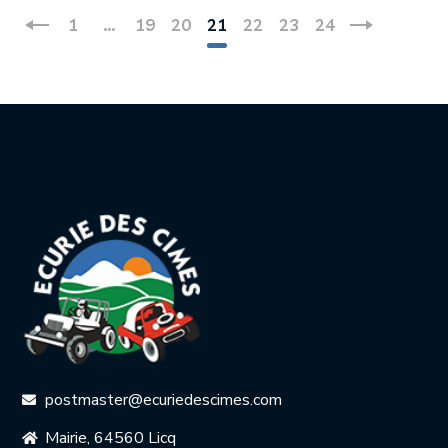
1
…
19
20
21
22
23
24
postmaster@ecuriedescimes.com
Mairie, 64560 Licq